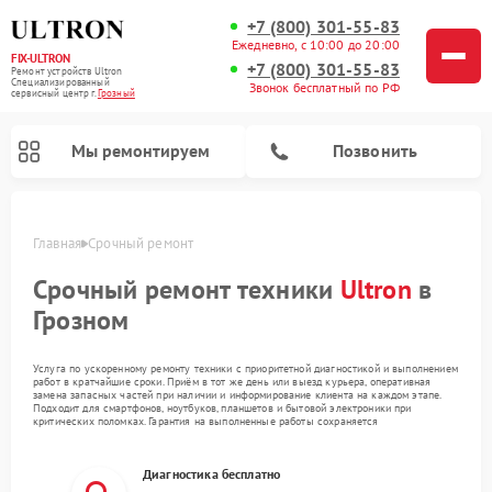
+7 (800) 301-55-83
Ежедневно, с 10:00 до 20:00
FIX-ULTRON
+7 (800) 301-55-83
Ремонт устройств Ultron
Специализированный
Звонок бесплатный по РФ
cервисный центр г.
Грозный
Мы ремонтируем
Позвонить
Главная
Срочный ремонт
Ремонт электросамокатов Ultron
Срочный ремонт техники
Ultron
в
Грозном
Услуга по ускоренному ремонту техники с приоритетной диагностикой и выполнением
работ в кратчайшие сроки. Приём в тот же день или выезд курьера, оперативная
замена запасных частей при наличии и информирование клиента на каждом этапе.
Подходит для смартфонов, ноутбуков, планшетов и бытовой электроники при
критических поломках. Гарантия на выполненные работы сохраняется
Диагностика бесплатно