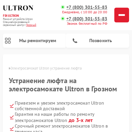
+7 (800) 301-55-83
Ежедневно, с 10:00 до 20:00
FIX-ULTRON
+7 (800) 301-55-83
Ремонт устройств Ultron
Специализированный
Звонок бесплатный по РФ
cервисный центр г.
Грозный
Мы ремонтируем
Позвонить
озном
Электросамокат Ultron устранение люфта
Ремонт электросамокатов Ultron
Устранение люфта на
электросамокате Ultron в Грозном
Привезем и увезем электросамокат Ultron
собственной доставкой
Гарантия на наши работы по ремонту
до 3-х лет
электросамокатов Ultron
Срочный ремонт электросамокатов Ultron в
течении часа