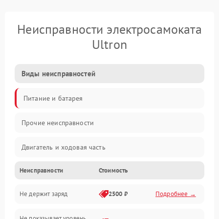
Неисправности электросамоката
Ultron
Виды неисправностей
Питание и батарея
Прочие неисправности
Двигатель и ходовая часть
Неисправности
Стоимость
Тормоза и безопасность
Не держит заряд
2500 ₽
Подробнее →
Подвеска и колеса
Не показывает уровень