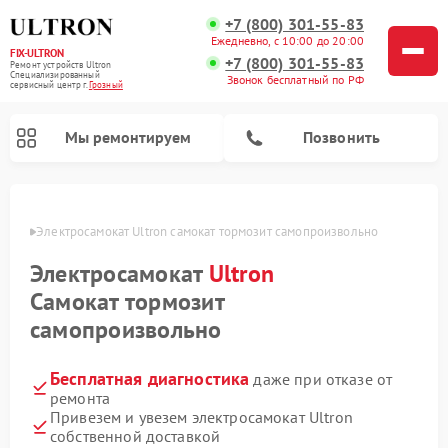
+7 (800) 301-55-83
Ежедневно, с 10:00 до 20:00
FIX-ULTRON
+7 (800) 301-55-83
Ремонт устройств Ultron
Специализированный
Звонок бесплатный по РФ
cервисный центр г.
Грозный
Мы ремонтируем
Позвонить
озном
Электросамокат Ultron самокат тормозит самопроизвольно
Ремонт электросамокатов Ultron
Электросамокат
Ultron
Самокат тормозит
самопроизвольно
Бесплатная диагностика
даже при отказе от
ремонта
Привезем и увезем электросамокат Ultron
собственной доставкой