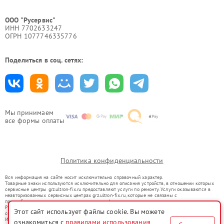
ООО "Русервис"
ИНН 7702633247
ОГРН 1077746335776
Поделиться в соц. сетях:
Мы принимаем
все формы оплаты
Политика конфиденциальности
Вся информация на сайте носит исключительно справочный характер.
Товарные знаки используются исключительно для описания устройств, в отношении которых
сервисные центры grz.ultron-fix.ru предоставляют услуги по ремонту. Услуги оказываются в
неавторизованных сервисных центрах grz.ultron-fix.ru, которые не связаны с
правообладателями товарных знаков или их официальными представителями.
Ремонт осуществляется для устройств, уже введенных в гражданский оборот в соответствии
Этот сайт использует файлы cookie. Вы можете
со статьей 1487 ГК РФ.
Использование товарных знаков не преследует цели индивидуализации услуг или введения
ознакомиться с
правилами использования