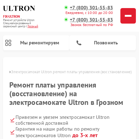
+7 (800) 301-55-83
Ежедневно, с 10:00 до 20:00
FIX-ULTRON
+7 (800) 301-55-83
Ремонт устройств Ultron
Специализированный
Звонок бесплатный по РФ
cервисный центр г.
Грозный
Мы ремонтируем
Позвонить
озном
Электросамокат Ultron ремонт платы управления (восстановление)
Ремонт электросамокатов Ultron
Ремонт платы управления
(восстановление) на
электросамокате Ultron в Грозном
Привезем и увезем электросамокат Ultron
собственной доставкой
Гарантия на наши работы по ремонту
до 3-х лет
электросамокатов Ultron