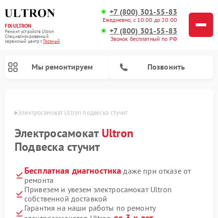
+7 (800) 301-55-83
Ежедневно, с 10:00 до 20:00
FIX-ULTRON
+7 (800) 301-55-83
Ремонт устройств Ultron
Специализированный
Звонок бесплатный по РФ
cервисный центр г.
Грозный
Мы ремонтируем
Позвонить
озном
Электросамокат Ultron подвеска стучит
Ремонт электросамокатов Ultron
Электросамокат
Ultron
Подвеска стучит
Бесплатная диагностика
даже при отказе от
ремонта
Привезем и увезем электросамокат Ultron
собственной доставкой
Гарантия на наши работы по ремонту
до 3-х лет
электросамокатов Ultron