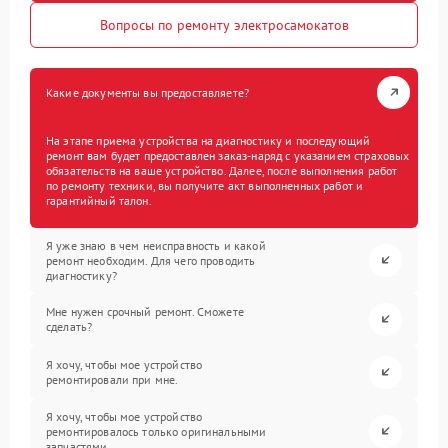
Вопросы по ремонту электросамокатов
Какие документы вы предоставляете?
На этапе приема устройства на диагностику и последующий
ремонт вам будет предоставлен заказ-наряд с указанием страховых
обязательств на ваше устройство. Далее, после выполнения работ
по ремонту техники, вы получите акт выполненных работ и
гарантийный талон.
Я уже знаю в чем неисправность и какой
ремонт необходим. Для чего проводить
диагностику?
Мне нужен срочный ремонт. Сможете
сделать?
Я хочу, чтобы мое устройство
ремонтировали при мне.
Я хочу, чтобы мое устройство
ремонтировалось только оригинальными
запчастями.