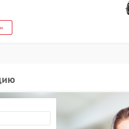
ны
цию