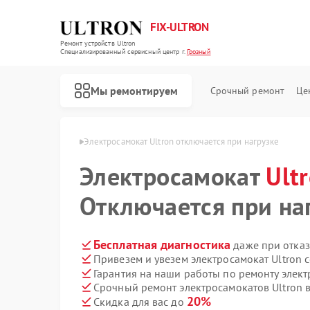
FIX-ULTRON
Ремонт устройств Ultron
Специализированный cервисный центр г.
Грозный
Мы ремонтируем
Срочный ремонт
Це
Ремонт электросамокатов Ultron
ов Ultron в Грозном
Электросамокат Ultron отключается при нагрузке
Электросамокат
Ult
Отключается при на
Бесплатная диагностика
даже при отказ
Привезем и увезем электросамокат Ultron 
Гарантия на наши работы по ремонту элект
Срочный ремонт электросамокатов Ultron в
20%
Скидка для вас до