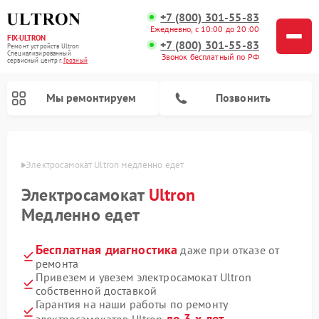
+7 (800) 301-55-83
Ежедневно, с 10:00 до 20:00
FIX-ULTRON
+7 (800) 301-55-83
Ремонт устройств Ultron
Специализированный
Звонок бесплатный по РФ
cервисный центр г.
Грозный
Мы ремонтируем
Позвонить
озном
Электросамокат Ultron медленно едет
Ремонт электросамокатов Ultron
Электросамокат
Ultron
Медленно едет
Бесплатная диагностика
даже при отказе от
ремонта
Привезем и увезем электросамокат Ultron
собственной доставкой
Гарантия на наши работы по ремонту
до 3-х лет
электросамокатов Ultron